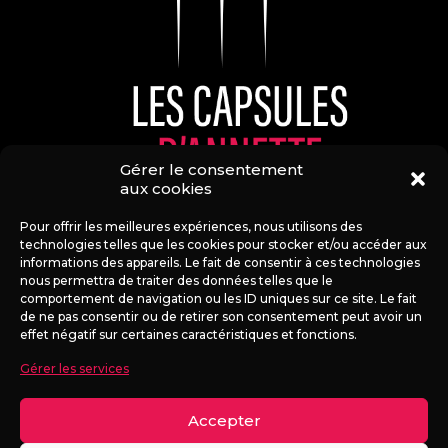
Gérer le consentement
aux cookies
Pour offrir les meilleures expériences, nous utilisons des
technologies telles que les cookies pour stocker et/ou accéder aux
informations des appareils. Le fait de consentir à ces technologies
nous permettra de traiter des données telles que le
comportement de navigation ou les ID uniques sur ce site. Le fait
de ne pas consentir ou de retirer son consentement peut avoir un
effet négatif sur certaines caractéristiques et fonctions.
Les capsules
Gérer les services
Les services
This website uses cookies to improve your experience.
Accepter
By using this website you agree to our
Data Protection
Conditions générales de vente