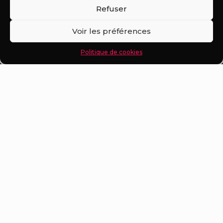
Policy
.
Refuser
Politique de confidentialité
En savoir plus
Une question ?
Voir les préférences
Tout accepter
Mentions Légales
Politique de cookies
Politique de cookies (UE)
LES CAPSULES
D'ANNETTE
40, chemin des
Chênes 30126 Lirac
04 66 90 93 05
06 86 75 78 85