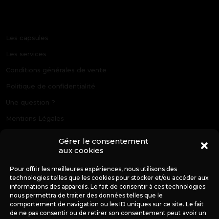
Les capsules
Les services
Conditions générales de vente
Politique de confidentialité
Une question ?
Mentions Légales
Politique de cookies (UE)
Gérer le consentement
aux cookies
Pour offrir les meilleures expériences, nous utilisons des
technologies telles que les cookies pour stocker et/ou accéder aux
informations des appareils. Le fait de consentir à ces technologies
nous permettra de traiter des données telles que le
comportement de navigation ou les ID uniques sur ce site. Le fait
LES CAPSULES
de ne pas consentir ou de retirer son consentement peut avoir un
D'ANNETTE